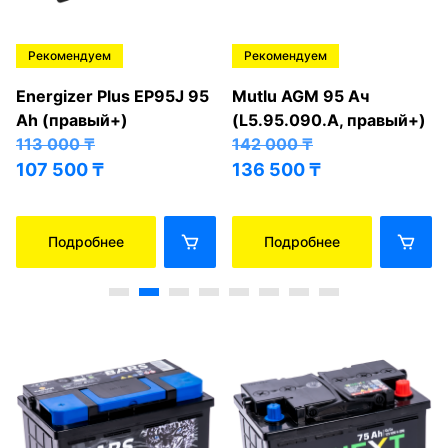
Рекомендуем
Рекомендуем
Energizer Plus EP95J 95
Mutlu AGM 95 Ач
Ah (правый+)
(L5.95.090.A, правый+)
113 000
₸
142 000
₸
107 500
₸
136 500
₸
Подробнее
Подробнее