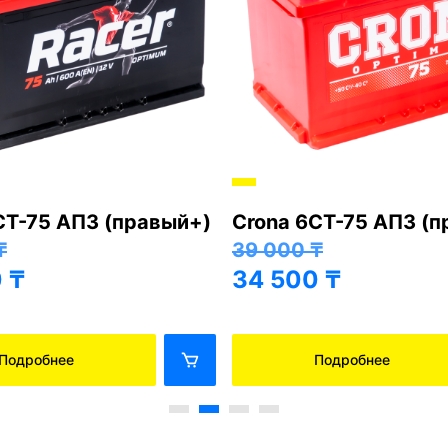
СТ-75 АПЗ (правый+)
Crona 6СТ-75 АПЗ (
₸
39 000
₸
0
₸
34 500
₸
Подробнее
Подробнее