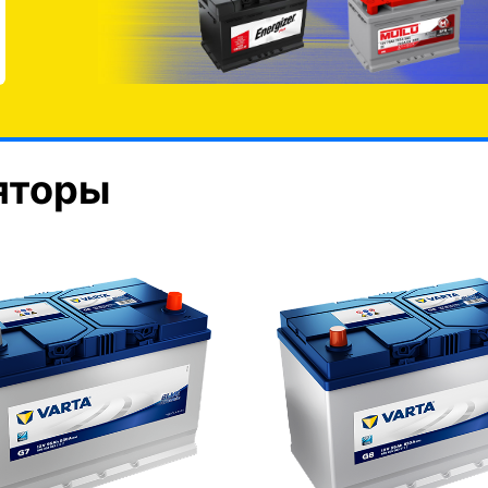
яторы