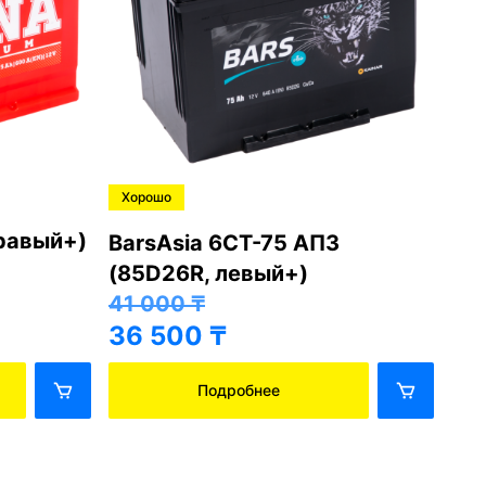
Хорошо
Хо
правый+)
BarsAsia 6СТ-75 АПЗ
Ba
(85D26R, левый+)
(8
41 000
₸
41
36 500
₸
36
Подробнее