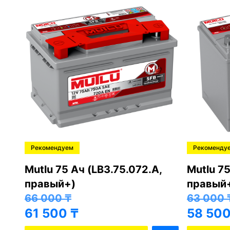
Рекомендуем
Рекоменду
,
Mutlu 75 Ач (LB3.75.072.A,
Mutlu 75
правый+)
правый
66 000
₸
63 000
61 500
₸
58 50