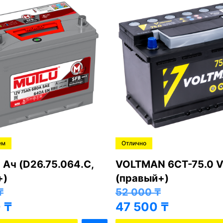
ем
Отлично
 Ач (D26.75.064.C,
VOLTMAN 6CT-75.0 V
+)
(правый+)
₸
52 000
₸
0
₸
47 500
₸