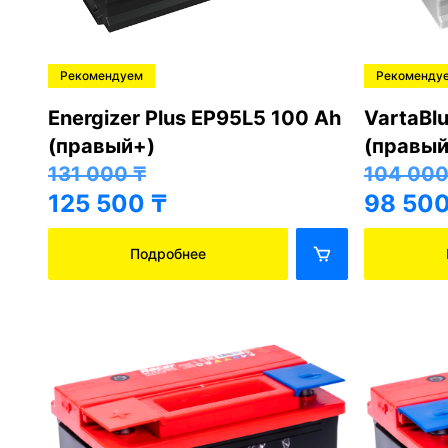
Рекомендуем
Рекоменду
Energizer Plus EP95L5 100 Ah
VartaBl
(правый+)
(правый
131 000
₸
104 00
125 500
₸
98 50
Подробнее