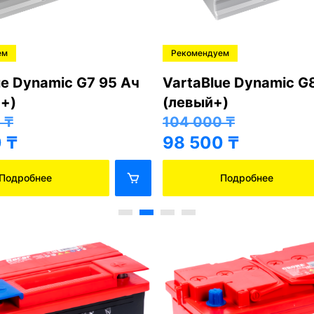
ем
Рекомендуем
ue Dynamic G7 95 Ач
VartaBlue Dynamic G
+)
(левый+)
0
₸
104 000
₸
0
₸
98 500
₸
Подробнее
Подробнее