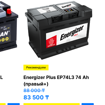
Рекомендуем
Ре
L
Energizer Plus EP74L3 74 Ah
Var
(правый+)
(п
88 000
₸
81
83 500
₸
76