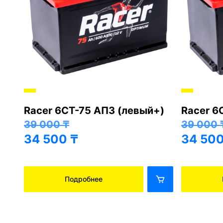
Racer 6СТ-75 АПЗ (левый+)
Racer 6
+)
39 000
₸
39 000
34 500
₸
34 50
Подробнее