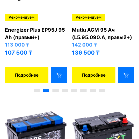
Рекомендуем
Рекомендуем
Energizer Plus EP95J 95
Mutlu AGM 95 Ач
Ah (правый+)
(L5.95.090.A, правый+)
113 000
₸
142 000
₸
107 500
₸
136 500
₸
Подробнее
Подробнее