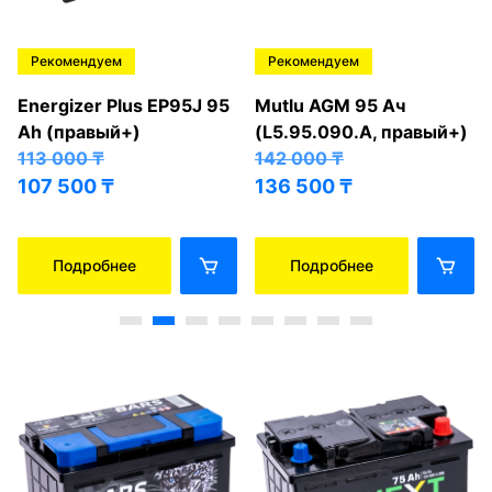
Рекомендуем
Рекомендуем
Energizer Plus EP95J 95
Mutlu AGM 95 Ач
Ah (правый+)
(L5.95.090.A, правый+)
113 000
₸
142 000
₸
107 500
₸
136 500
₸
Подробнее
Подробнее