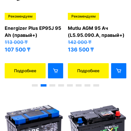
Рекомендуем
Рекомендуем
Energizer Plus EP95J 95
Mutlu AGM 95 Ач
Ah (правый+)
(L5.95.090.A, правый+)
113 000
₸
142 000
₸
107 500
₸
136 500
₸
Подробнее
Подробнее