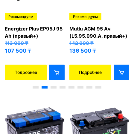
Рекомендуем
Рекомендуем
Energizer Plus EP95J 95
Mutlu AGM 95 Ач
Ah (правый+)
(L5.95.090.A, правый+)
113 000
₸
142 000
₸
107 500
₸
136 500
₸
Подробнее
Подробнее