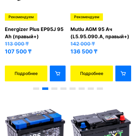
Рекомендуем
Рекомендуем
Energizer Plus EP95J 95
Mutlu AGM 95 Ач
Ah (правый+)
(L5.95.090.A, правый+)
113 000
₸
142 000
₸
107 500
₸
136 500
₸
Подробнее
Подробнее