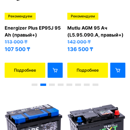
Рекомендуем
Рекомендуем
Energizer Plus EP95J 95
Mutlu AGM 95 Ач
Ah (правый+)
(L5.95.090.A, правый+)
113 000
₸
142 000
₸
107 500
₸
136 500
₸
Подробнее
Подробнее