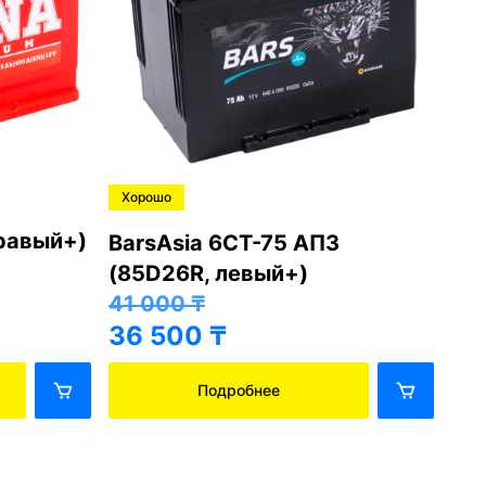
Хорошо
Хо
правый+)
BarsAsia 6СТ-75 АПЗ
Ba
(85D26R, левый+)
(8
41 000
₸
41
36 500
₸
36
Подробнее