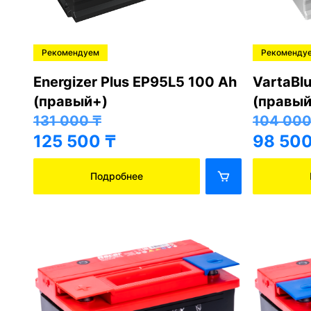
Рекомендуем
Рекоменду
Energizer Plus EP95L5 100 Ah
VartaBl
(правый+)
(правый
131 000
₸
104 00
125 500
₸
98 50
Подробнее