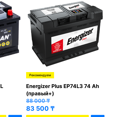
Рекомендуем
Ре
L
Energizer Plus EP74L3 74 Ah
Var
(правый+)
(п
88 000
₸
81
83 500
₸
76