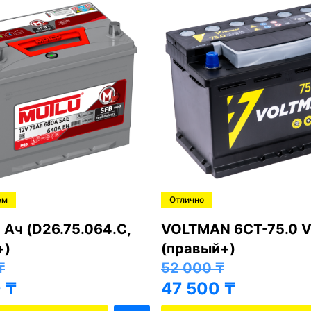
ем
Отлично
 Ач (D26.75.064.C,
VOLTMAN 6CT-75.0 V
+)
(правый+)
₸
52 000
₸
0
₸
47 500
₸