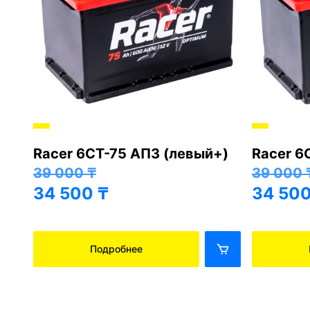
Racer 6СТ-75 АПЗ (левый+)
Racer 6
+)
39 000
₸
39 000
34 500
₸
34 50
Подробнее