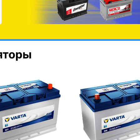
яторы