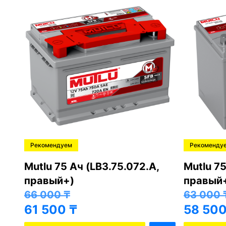
Рекомендуем
Рекоменду
,
Mutlu 75 Ач (LB3.75.072.A,
Mutlu 75
правый+)
правый
66 000
₸
63 000
61 500
₸
58 50