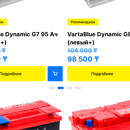
ем
Рекомендуем
ue Dynamic G7 95 Ач
VartaBlue Dynamic G
+)
(левый+)
0
₸
104 000
₸
0
₸
98 500
₸
Подробнее
Подробнее