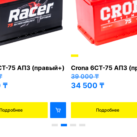
СТ-75 АПЗ (правый+)
Crona 6СТ-75 АПЗ (
₸
39 000
₸
0
₸
34 500
₸
Подробнее
Подробнее