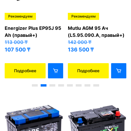
Рекомендуем
Рекомендуем
Energizer Plus EP95J 95
Mutlu AGM 95 Ач
Ah (правый+)
(L5.95.090.A, правый+)
113 000
₸
142 000
₸
107 500
₸
136 500
₸
Подробнее
Подробнее