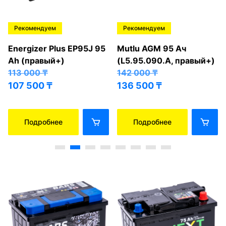
Рекомендуем
Рекомендуем
Energizer Plus EP95J 95
Mutlu AGM 95 Ач
Ah (правый+)
(L5.95.090.A, правый+)
113 000
₸
142 000
₸
107 500
₸
136 500
₸
Подробнее
Подробнее