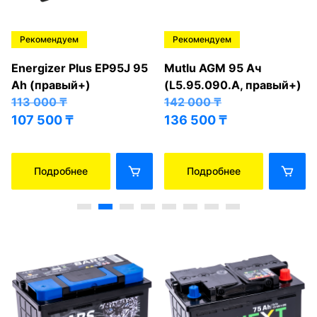
Рекомендуем
Рекомендуем
Energizer Plus EP95J 95
Mutlu AGM 95 Ач
Ah (правый+)
(L5.95.090.A, правый+)
113 000
₸
142 000
₸
107 500
₸
136 500
₸
Подробнее
Подробнее