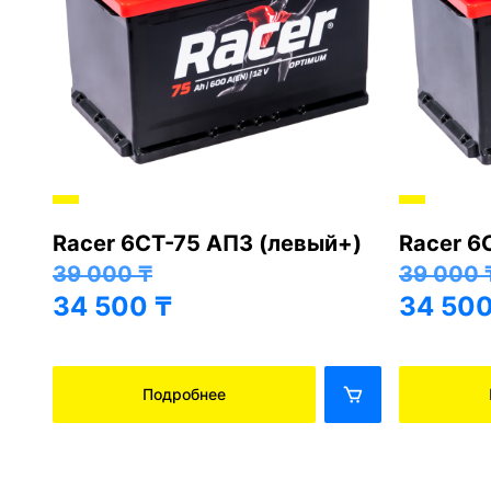
Racer 6СТ-75 АПЗ (левый+)
Racer 6
+)
39 000
₸
39 000
34 500
₸
34 50
Подробнее