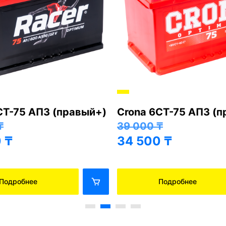
СТ-75 АПЗ (правый+)
Crona 6СТ-75 АПЗ (
₸
39 000
₸
0
₸
34 500
₸
Подробнее
Подробнее