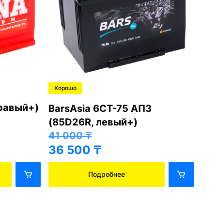
Хорошо
Хо
правый+)
BarsAsia 6СТ-75 АПЗ
Ba
(85D26R, левый+)
(8
41 000
₸
41
36 500
₸
36
Подробнее