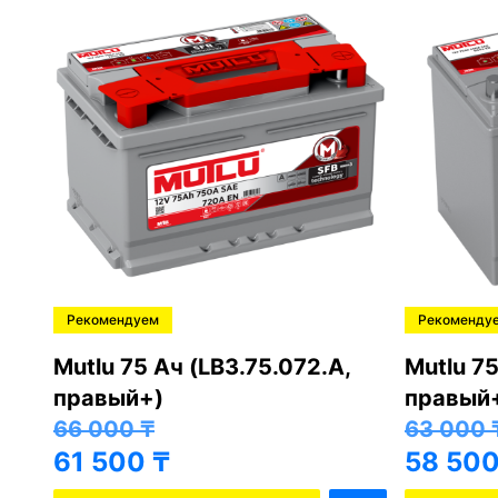
Рекомендуем
Рекоменду
,
Mutlu 75 Ач (LB3.75.072.A,
Mutlu 75
правый+)
правый
66 000
₸
63 000
61 500
₸
58 50