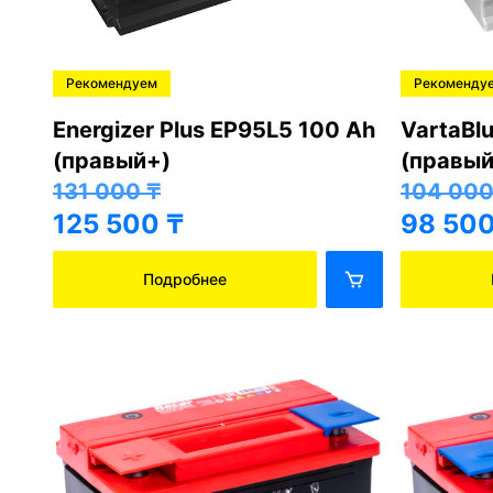
Рекомендуем
Рекоменду
Energizer Plus EP95L5 100 Ah
VartaBl
(правый+)
(правый
131 000
₸
104 00
125 500
₸
98 50
Подробнее