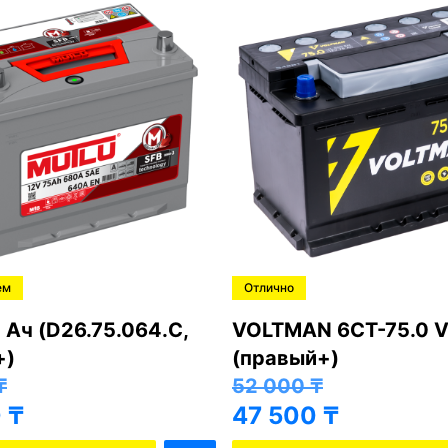
ем
Отлично
 Ач (D26.75.064.C,
VOLTMAN 6CT-75.0 V
+)
(правый+)
₸
52 000
₸
0
₸
47 500
₸