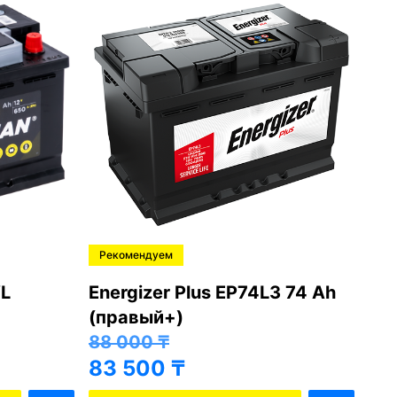
Рекомендуем
Ре
L
Energizer Plus EP74L3 74 Ah
Var
(правый+)
(п
88 000
₸
81
83 500
₸
76