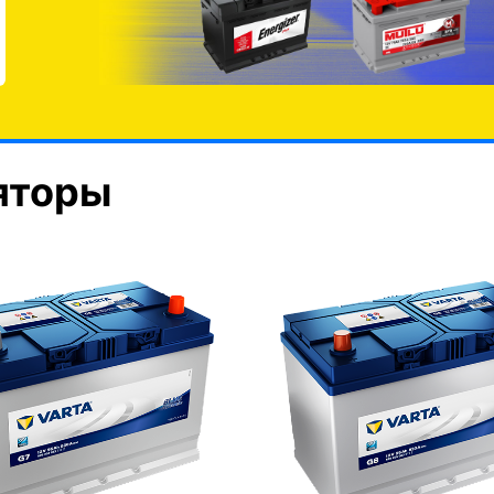
яторы