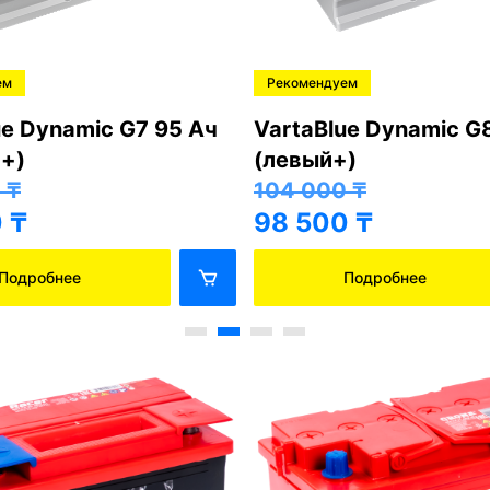
ем
Рекомендуем
ue Dynamic G7 95 Ач
VartaBlue Dynamic G
+)
(левый+)
0
₸
104 000
₸
0
₸
98 500
₸
Подробнее
Подробнее