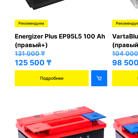
Рекомендуем
Рекоменду
Energizer Plus EP95L5 100 Ah
VartaBl
(правый+)
(правый
131 000
₸
104 00
125 500
₸
98 50
Подробнее