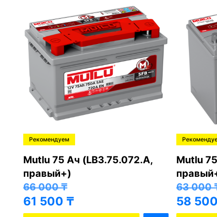
Рекомендуем
Рекоменду
,
Mutlu 75 Ач (LB3.75.072.A,
Mutlu 75
правый+)
правый
66 000
₸
63 000
61 500
₸
58 50