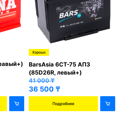
Хорошо
Хо
правый+)
BarsAsia 6СТ-75 АПЗ
Ba
(85D26R, левый+)
(8
41 000
₸
41
36 500
₸
36
Подробнее