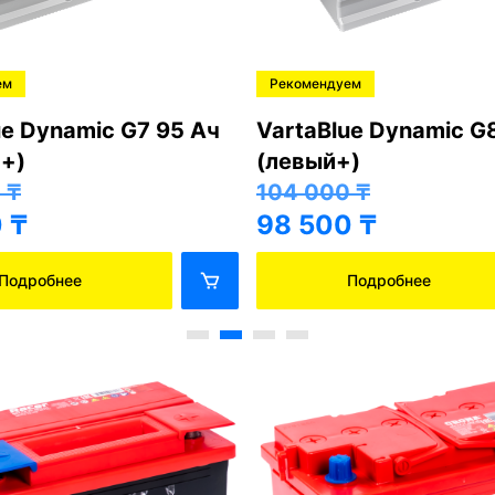
ем
Рекомендуем
ue Dynamic G7 95 Ач
VartaBlue Dynamic G
+)
(левый+)
0
₸
104 000
₸
0
₸
98 500
₸
Подробнее
Подробнее