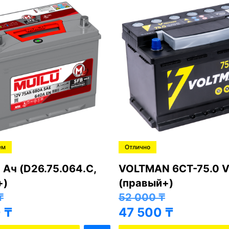
ем
Отлично
 Ач (D26.75.064.C,
VOLTMAN 6CT-75.0 V
+)
(правый+)
₸
52 000
₸
0
₸
47 500
₸