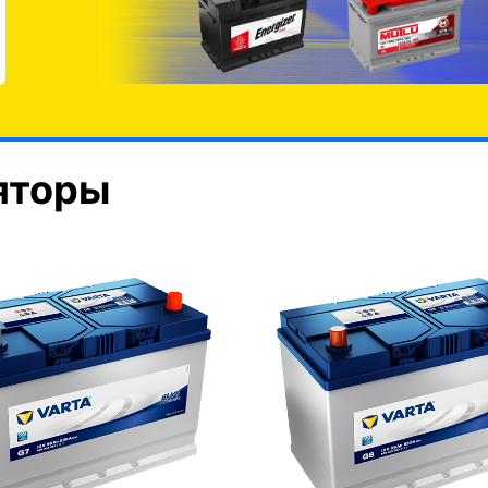
яторы