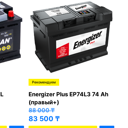
Рекомендуем
Ре
L
Energizer Plus EP74L3 74 Ah
Var
(правый+)
(п
88 000
₸
81
83 500
₸
76