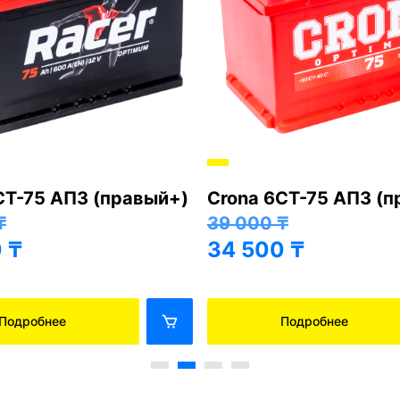
СТ-75 АПЗ (правый+)
Crona 6СТ-75 АПЗ (
₸
39 000
₸
0
₸
34 500
₸
Подробнее
Подробнее