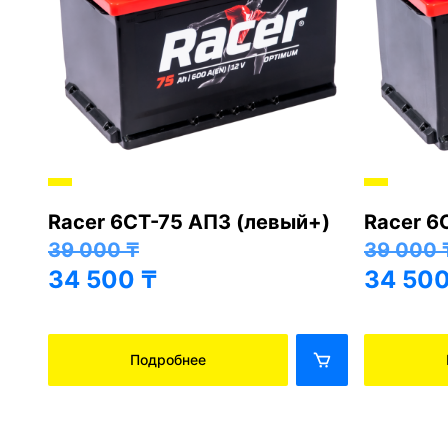
Racer 6СТ-75 АПЗ (левый+)
Racer 6
+)
39 000
₸
39 000
34 500
₸
34 50
Подробнее