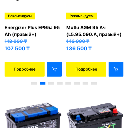
Рекомендуем
Рекомендуем
Energizer Plus EP95J 95
Mutlu AGM 95 Ач
Ah (правый+)
(L5.95.090.A, правый+)
113 000
₸
142 000
₸
107 500
₸
136 500
₸
Подробнее
Подробнее