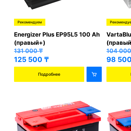
Рекомендуем
Рекоменду
Energizer Plus EP95L5 100 Ah
VartaBl
(правый+)
(правый
131 000
₸
104 00
125 500
₸
98 50
Подробнее