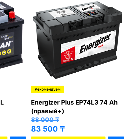
Рекомендуем
Ре
L
Energizer Plus EP74L3 74 Ah
Var
(правый+)
(п
88 000
₸
81
83 500
₸
76