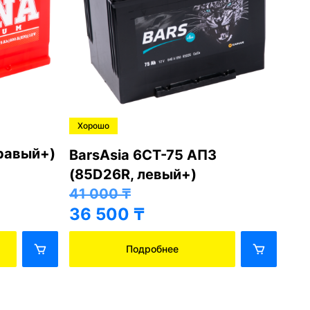
Хорошо
Хо
правый+)
BarsAsia 6СТ-75 АПЗ
Ba
(85D26R, левый+)
(8
41 000
₸
41
36 500
₸
36
Подробнее