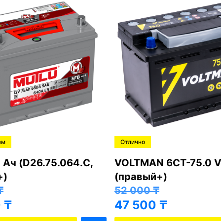
ем
Отлично
 Ач (D26.75.064.C,
VOLTMAN 6CT-75.0 V
+)
(правый+)
₸
52 000
₸
0
₸
47 500
₸