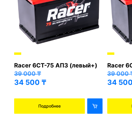
Racer 6СТ-75 АПЗ (левый+)
Racer 6
+)
39 000
₸
39 000
34 500
₸
34 50
Подробнее