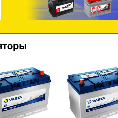
яторы