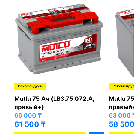
Рекомендуем
Рекоменду
,
Mutlu 75 Ач (LB3.75.072.A,
Mutlu 75
правый+)
правый
66 000
₸
63 000
61 500
₸
58 50