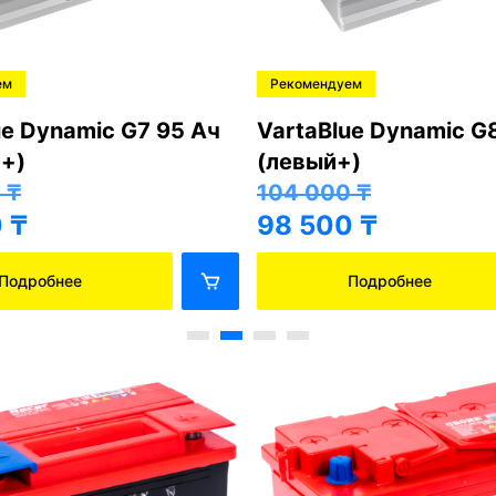
ем
Рекомендуем
ue Dynamic G7 95 Ач
VartaBlue Dynamic G
+)
(левый+)
0
₸
104 000
₸
0
₸
98 500
₸
Подробнее
Подробнее