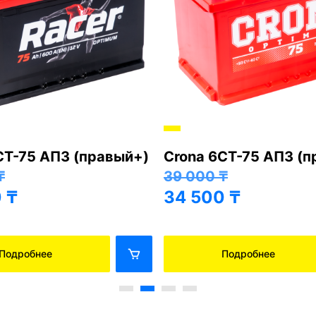
СТ-75 АПЗ (правый+)
Crona 6СТ-75 АПЗ (
₸
39 000
₸
0
₸
34 500
₸
Подробнее
Подробнее