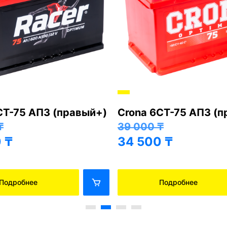
СТ-75 АПЗ (правый+)
Crona 6СТ-75 АПЗ (
₸
39 000
₸
0
₸
34 500
₸
Подробнее
Подробнее