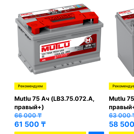
Рекомендуем
Рекоменду
,
Mutlu 75 Ач (LB3.75.072.A,
Mutlu 75
правый+)
правый
66 000
₸
63 000
61 500
₸
58 50