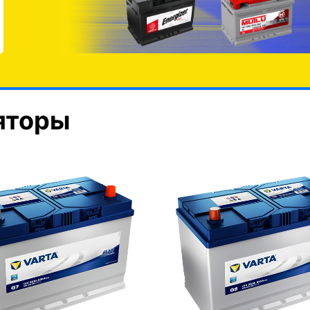
яторы