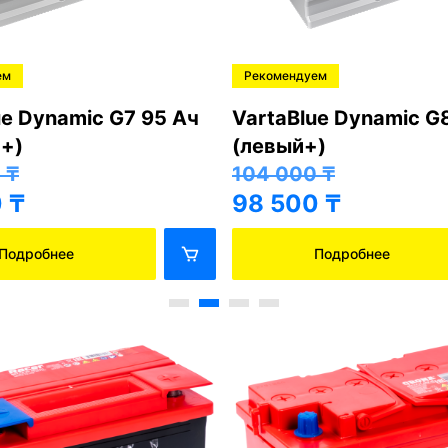
ем
Рекомендуем
ue Dynamic G7 95 Ач
VartaBlue Dynamic G
+)
(левый+)
0
₸
104 000
₸
0
₸
98 500
₸
Подробнее
Подробнее