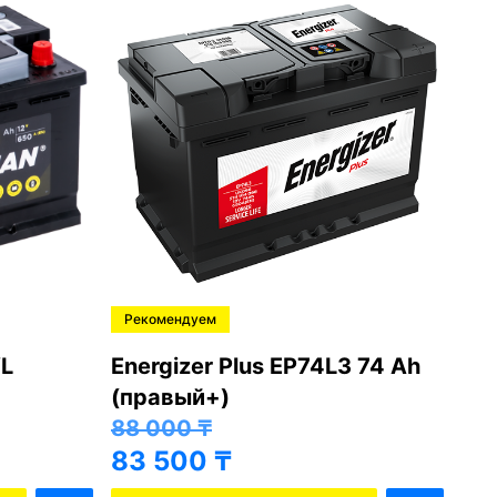
Рекомендуем
Ре
L
Energizer Plus EP74L3 74 Ah
Var
(правый+)
(п
88 000
₸
81
83 500
₸
76