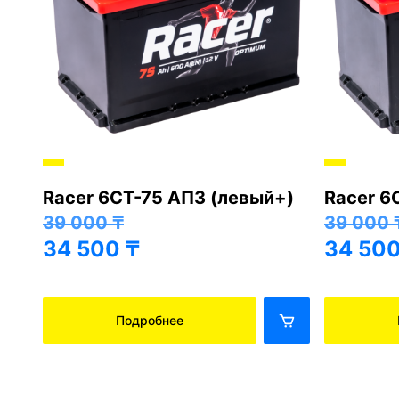
Racer 6СТ-75 АПЗ (левый+)
Racer 6
+)
39 000
₸
39 000
34 500
₸
34 50
Подробнее