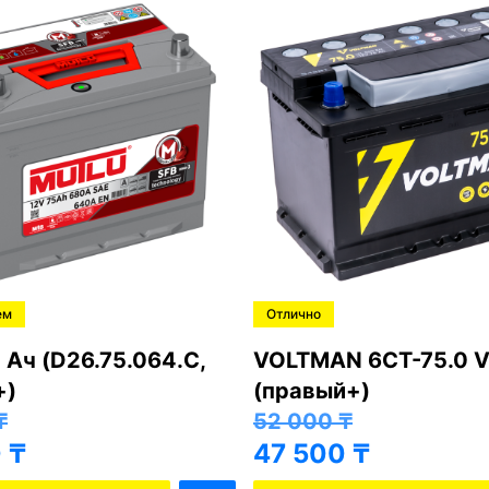
ем
Отлично
 Ач (D26.75.064.C,
VOLTMAN 6CT-75.0 V
+)
(правый+)
₸
52 000
₸
0
₸
47 500
₸