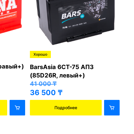
Хорошо
Хо
правый+)
BarsAsia 6СТ-75 АПЗ
Ba
(85D26R, левый+)
(8
41 000
₸
41
36 500
₸
36
Подробнее