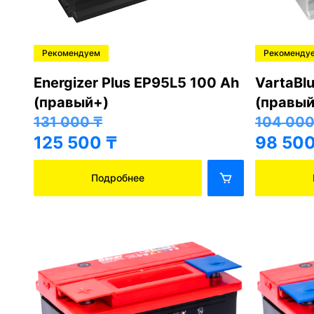
Рекомендуем
Рекоменду
Energizer Plus EP95L5 100 Ah
VartaBl
(правый+)
(правый
131 000
₸
104 00
125 500
₸
98 50
Подробнее