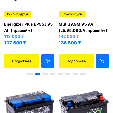
Рекомендуем
Рекомендуем
Energizer Plus EP95J 95
Mutlu AGM 95 Ач
Ah (правый+)
(L5.95.090.A, правый+)
113 000
₸
142 000
₸
107 500
₸
136 500
₸
Подробнее
Подробнее