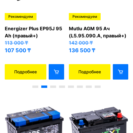
Рекомендуем
Рекомендуем
Energizer Plus EP95J 95
Mutlu AGM 95 Ач
Ah (правый+)
(L5.95.090.A, правый+)
113 000
₸
142 000
₸
107 500
₸
136 500
₸
Подробнее
Подробнее