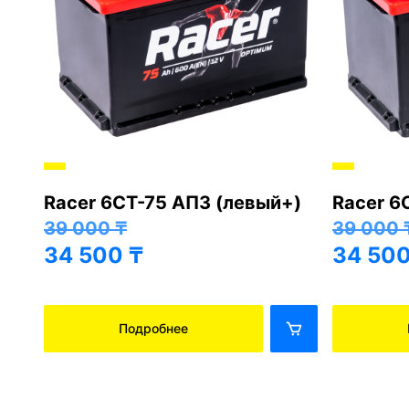
Хорошо
Хорошо
BarsAsia 6СТ-75 АПЗ
Next As
(85D26L, правый+)
(85D26R
41 000
₸
41 000
36 500
₸
36 50
Подробнее