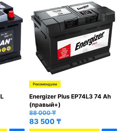
Рекомендуем
Ре
43 74 Ач
Energizer EL3640 70 Ah
Mut
(правый+)
ле
81 000
₸
62
76 500
₸
57