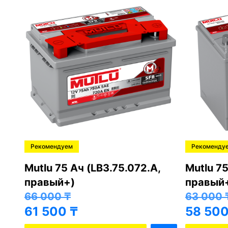
Рекомендуем
Отлично
Ah
VartaBlue Dynamic E11 74 Ач
Westa 7
(правый+)
57 000
52 50
81 000
₸
76 500
₸