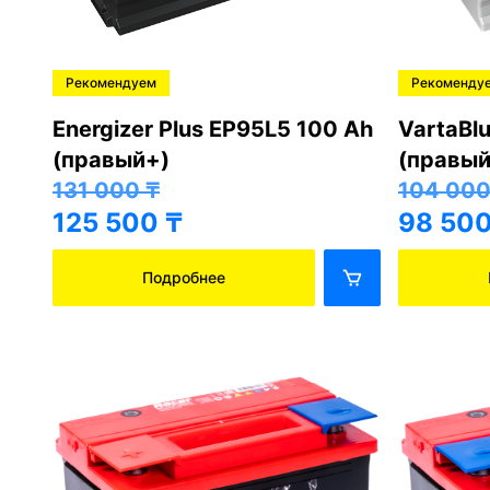
Хорошо
Crona 6
+)
Crona 6СТ-90 АПЗ (правый+)
45 000
45 000
₸
39 50
39 500
₸
Подробнее