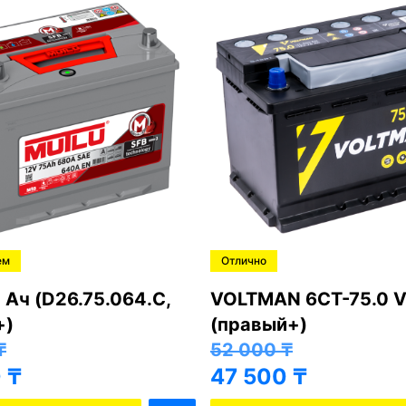
Рекомендуем
4 Ач (правый+)
VartaBlue Dynamic E
₸
(правый+)
0
₸
81 000
₸
76 500
₸