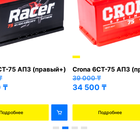
Хорошо
ia 6СТ-75 АПЗ
Next Asia 6СТ-75 АП
, левый+)
(85D26L, правый+)
₸
41 000
₸
0
₸
36 500
₸
Подробнее
Подробнее