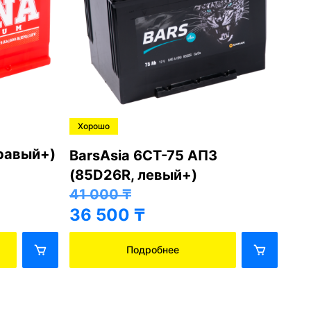
Хорошо
Ре
З
T-Rex Asia 6СТ-75 АПЗ
Hy
(85D26L, правый+)
пр
41 000
₸
62
36 500
₸
57
Подробнее