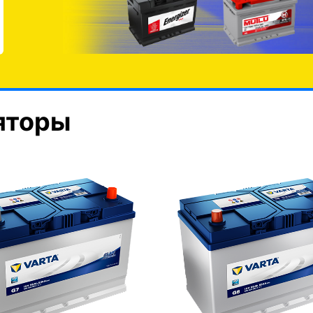
яторы