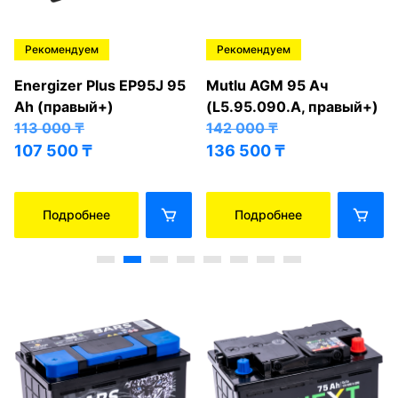
Рекомендуем
Рекомендуем
Energizer Plus EP95J 95
Mutlu AGM 95 Ач
Ah (правый+)
(L5.95.090.A, правый+)
113 000
₸
142 000
₸
107 500
₸
136 500
₸
Подробнее
Подробнее