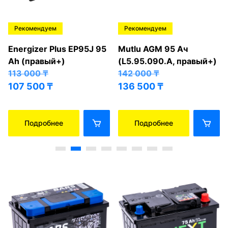
Рекомендуем
Рекомендуем
Energizer Plus EP95J 95
Mutlu AGM 95 Ач
Ah (правый+)
(L5.95.090.A, правый+)
113 000
₸
142 000
₸
107 500
₸
136 500
₸
Подробнее
Подробнее