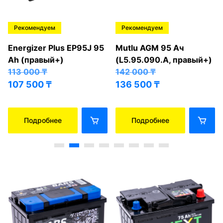
Рекомендуем
Рекомендуем
Energizer Plus EP95J 95
Mutlu AGM 95 Ач
Ah (правый+)
(L5.95.090.A, правый+)
113 000
₸
142 000
₸
107 500
₸
136 500
₸
Подробнее
Подробнее