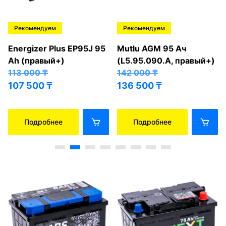
Рекомендуем
Рекомендуем
Energizer Plus EP95J 95
Mutlu AGM 95 Ач
Ah (правый+)
(L5.95.090.A, правый+)
113 000
₸
142 000
₸
107 500
₸
136 500
₸
Подробнее
Подробнее