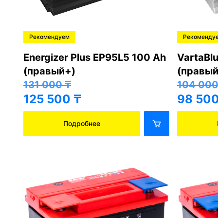
Рекомендуем
Рекоменду
Energizer Plus EP95L5 100 Ah
VartaBl
(правый+)
(правый
131 000
₸
104 00
125 500
₸
98 50
Подробнее