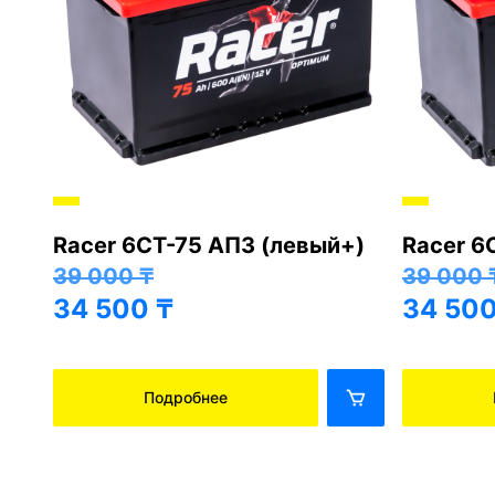
Racer 6СТ-75 АПЗ (левый+)
Racer 6
+)
39 000
₸
39 000
34 500
₸
34 50
Подробнее