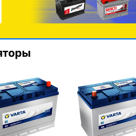
яторы