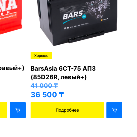
Хорошо
Хо
правый+)
BarsAsia 6СТ-75 АПЗ
Ba
(85D26R, левый+)
(8
41 000
₸
41
36 500
₸
36
Подробнее