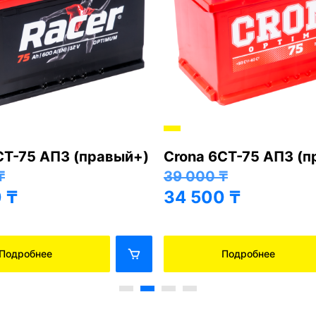
СТ-75 АПЗ (правый+)
Crona 6СТ-75 АПЗ (
₸
39 000
₸
0
₸
34 500
₸
Подробнее
Подробнее