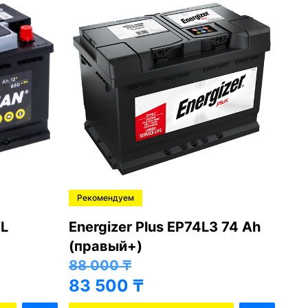
Рекомендуем
Ре
L
Energizer Plus EP74L3 74 Ah
Var
(правый+)
(п
88 000
₸
81
83 500
₸
76