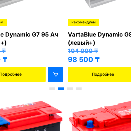
ем
Рекомендуем
ue Dynamic G7 95 Ач
VartaBlue Dynamic G
+)
(левый+)
0
₸
104 000
₸
0
₸
98 500
₸
Подробнее
Подробнее