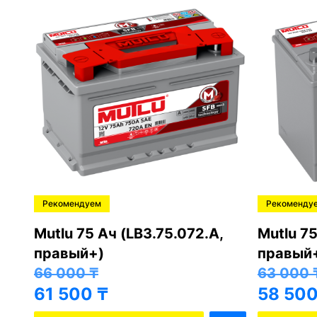
Рекомендуем
Рекоменду
,
Mutlu 75 Ач (LB3.75.072.A,
Mutlu 75
правый+)
правый
66 000
₸
63 000
61 500
₸
58 50