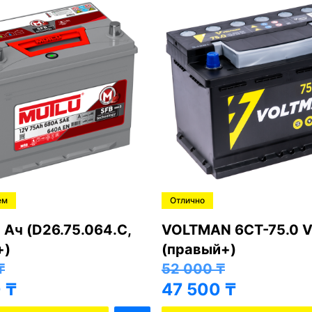
ем
Отлично
 Ач (D26.75.064.C,
VOLTMAN 6CT-75.0 V
+)
(правый+)
₸
52 000
₸
0
₸
47 500
₸