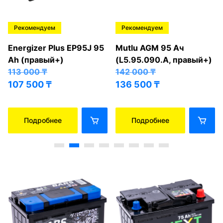
Рекомендуем
Рекомендуем
Energizer Plus EP95J 95
Mutlu AGM 95 Ач
Ah (правый+)
(L5.95.090.A, правый+)
113 000
₸
142 000
₸
107 500
₸
136 500
₸
Подробнее
Подробнее