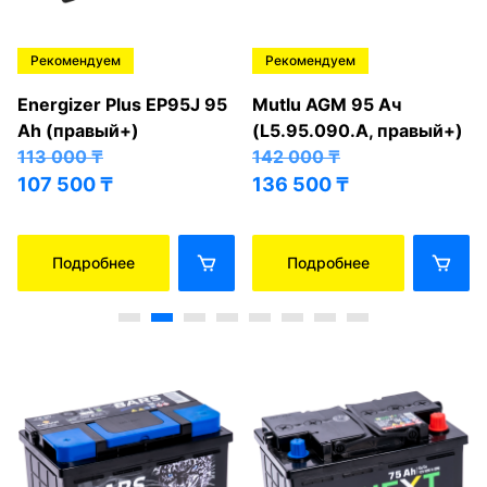
Рекомендуем
Рекомендуем
Energizer Plus EP95J 95
Mutlu AGM 95 Ач
Ah (правый+)
(L5.95.090.A, правый+)
113 000
₸
142 000
₸
107 500
₸
136 500
₸
Подробнее
Подробнее