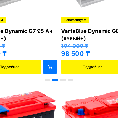
ем
Рекомендуем
ue Dynamic G7 95 Ач
VartaBlue Dynamic G
+)
(левый+)
0
₸
104 000
₸
0
₸
98 500
₸
Подробнее
Подробнее