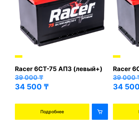
Racer 6СТ-75 АПЗ (левый+)
Racer 6
+)
39 000
₸
39 000
34 500
₸
34 50
Подробнее