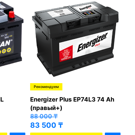
Рекомендуем
Ре
L
Energizer Plus EP74L3 74 Ah
Var
(правый+)
(п
88 000
₸
81
83 500
₸
76