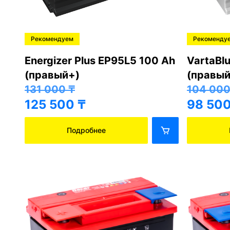
Рекомендуем
Рекоменду
Energizer Plus EP95L5 100 Ah
VartaBl
(правый+)
(правый
131 000
₸
104 00
125 500
₸
98 50
Подробнее