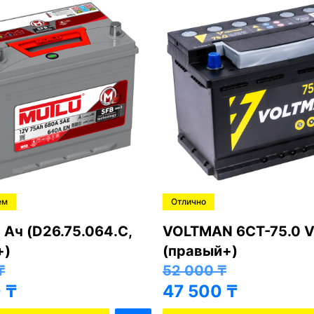
ем
Отлично
 Ач (D26.75.064.C,
VOLTMAN 6CT-75.0 V
+)
(правый+)
₸
52 000
₸
0
₸
47 500
₸