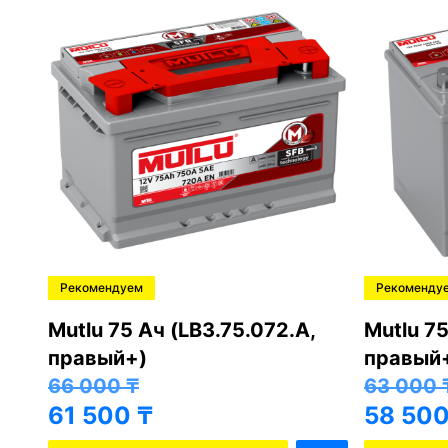
Рекомендуем
Рекоменду
,
Mutlu 75 Ач (LB3.75.072.A,
Mutlu 75
правый+)
правый
66 000
₸
63 000
61 500
₸
58 50