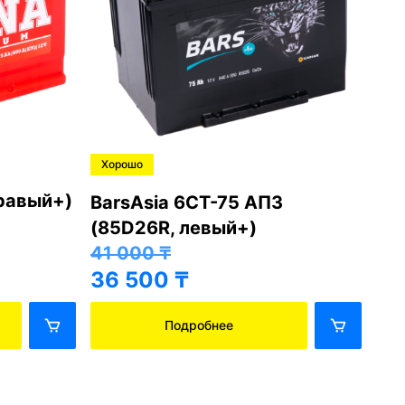
Хорошо
Хо
правый+)
BarsAsia 6СТ-75 АПЗ
Ba
(85D26R, левый+)
(8
41 000
₸
41
36 500
₸
36
Подробнее