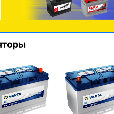
яторы