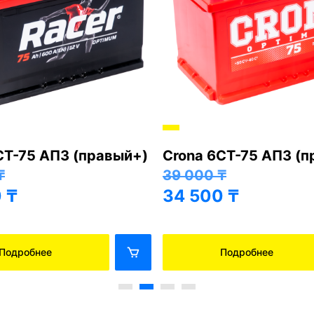
СТ-75 АПЗ (правый+)
Crona 6СТ-75 АПЗ (
₸
39 000
₸
0
₸
34 500
₸
Подробнее
Подробнее