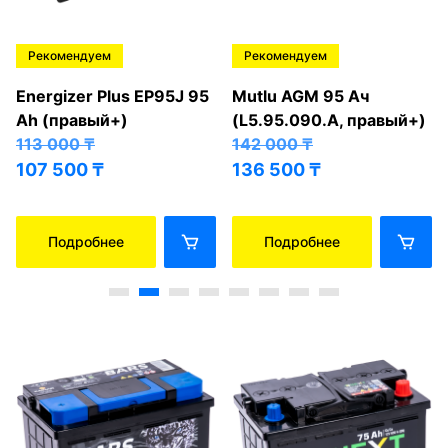
Рекомендуем
Рекомендуем
Energizer Plus EP95J 95
Mutlu AGM 95 Ач
Ah (правый+)
(L5.95.090.A, правый+)
113 000
₸
142 000
₸
107 500
₸
136 500
₸
Подробнее
Подробнее