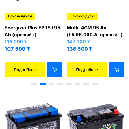
Рекомендуем
Рекомендуем
Energizer Plus EP95J 95
Mutlu AGM 95 Ач
Ah (правый+)
(L5.95.090.A, правый+)
113 000
₸
142 000
₸
107 500
₸
136 500
₸
Подробнее
Подробнее