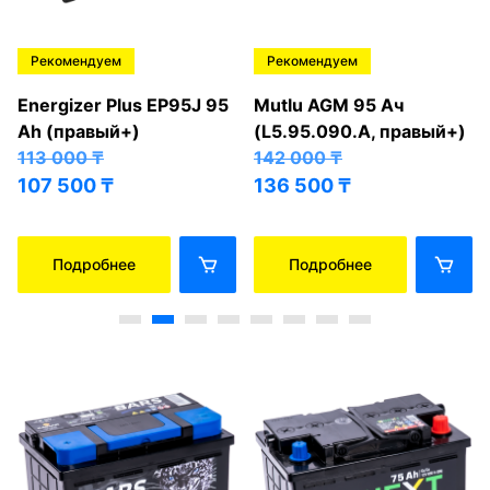
Рекомендуем
Рекомендуем
Energizer Plus EP95J 95
Mutlu AGM 95 Ач
Ah (правый+)
(L5.95.090.A, правый+)
113 000
₸
142 000
₸
107 500
₸
136 500
₸
Подробнее
Подробнее