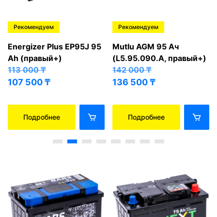
Рекомендуем
Рекомендуем
Energizer Plus EP95J 95
Mutlu AGM 95 Ач
Ah (правый+)
(L5.95.090.A, правый+)
113 000
₸
142 000
₸
107 500
₸
136 500
₸
Подробнее
Подробнее