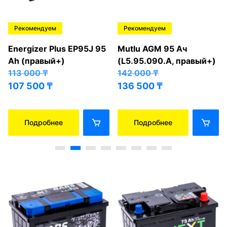
Рекомендуем
Рекомендуем
Energizer Plus EP95J 95
Mutlu AGM 95 Ач
Ah (правый+)
(L5.95.090.A, правый+)
113 000
₸
142 000
₸
107 500
₸
136 500
₸
Подробнее
Подробнее