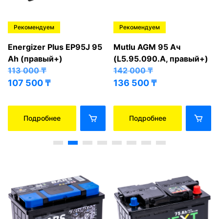
Рекомендуем
Рекомендуем
Energizer Plus EP95J 95
Mutlu AGM 95 Ач
Ah (правый+)
(L5.95.090.A, правый+)
113 000
₸
142 000
₸
107 500
₸
136 500
₸
Подробнее
Подробнее