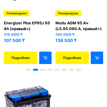
Рекомендуем
Рекомендуем
Energizer Plus EP95J 95
Mutlu AGM 95 Ач
Ah (правый+)
(L5.95.090.A, правый+)
113 000
₸
142 000
₸
107 500
₸
136 500
₸
Подробнее
Подробнее