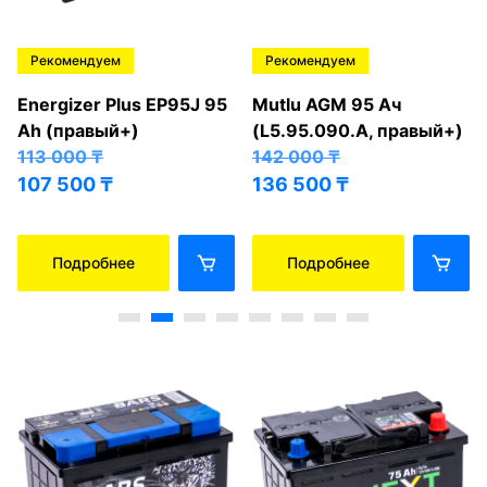
Рекомендуем
Рекомендуем
Energizer Plus EP95J 95
Mutlu AGM 95 Ач
Ah (правый+)
(L5.95.090.A, правый+)
113 000
₸
142 000
₸
107 500
₸
136 500
₸
Подробнее
Подробнее