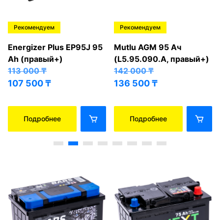
Рекомендуем
Рекомендуем
Energizer Plus EP95J 95
Mutlu AGM 95 Ач
Ah (правый+)
(L5.95.090.A, правый+)
113 000
₸
142 000
₸
107 500
₸
136 500
₸
Подробнее
Подробнее