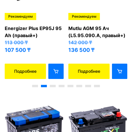
Рекомендуем
Рекомендуем
Energizer Plus EP95J 95
Mutlu AGM 95 Ач
Ah (правый+)
(L5.95.090.A, правый+)
113 000
₸
142 000
₸
107 500
₸
136 500
₸
Подробнее
Подробнее