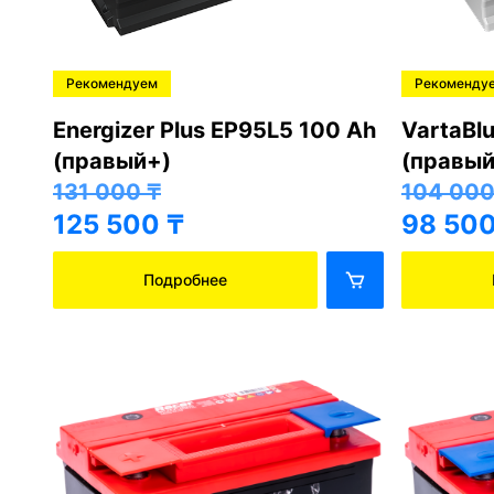
Рекомендуем
Рекоменду
Energizer Plus EP95L5 100 Ah
VartaBl
(правый+)
(правый
131 000
₸
104 00
125 500
₸
98 50
Подробнее