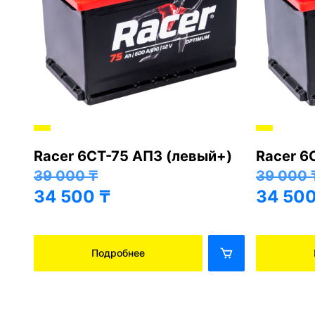
Racer 6СТ-75 АПЗ (левый+)
Racer 6
+)
39 000
₸
39 000
34 500
₸
34 50
Подробнее