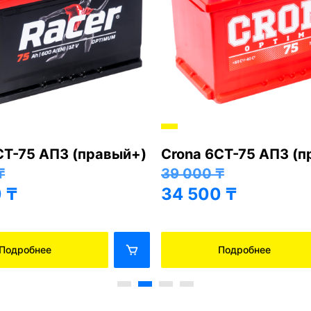
СТ-75 АПЗ (правый+)
Crona 6СТ-75 АПЗ (
₸
39 000
₸
0
₸
34 500
₸
Подробнее
Подробнее