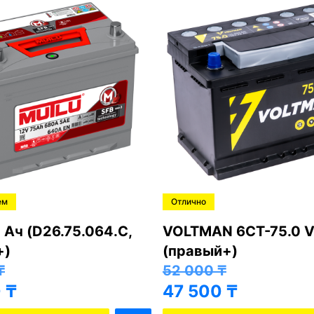
ем
Отлично
 Ач (D26.75.064.C,
VOLTMAN 6CT-75.0 V
+)
(правый+)
₸
52 000
₸
0
₸
47 500
₸