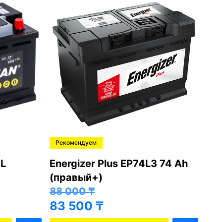
Рекомендуем
Ре
L
Energizer Plus EP74L3 74 Ah
Var
(правый+)
(п
88 000
₸
81
83 500
₸
76