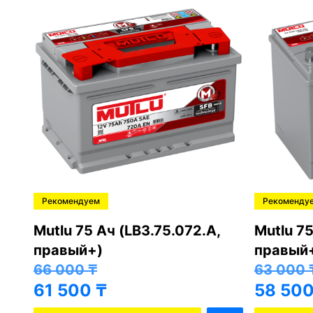
Рекомендуем
Рекоменду
,
Mutlu 75 Ач (LB3.75.072.A,
Mutlu 75
правый+)
правый
66 000
₸
63 000
61 500
₸
58 50