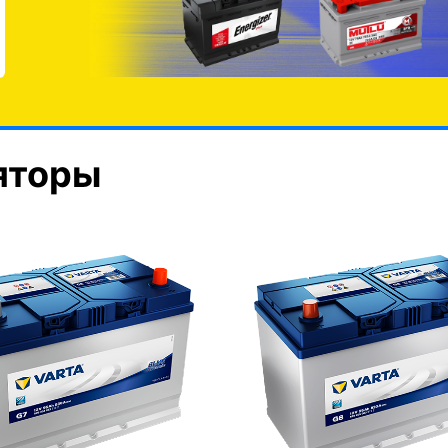
яторы