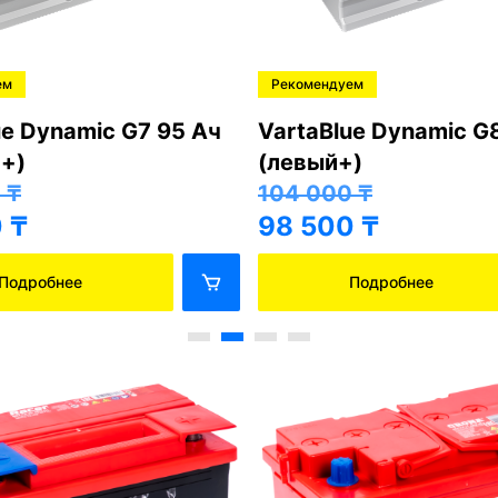
ем
Рекомендуем
ue Dynamic G7 95 Ач
VartaBlue Dynamic G
+)
(левый+)
0
₸
104 000
₸
0
₸
98 500
₸
Подробнее
Подробнее