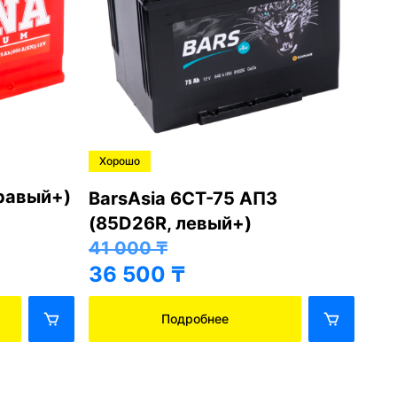
Хорошо
Хо
правый+)
BarsAsia 6СТ-75 АПЗ
Ba
(85D26R, левый+)
(8
41 000
₸
41
36 500
₸
36
Подробнее