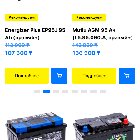
Рекомендуем
Рекомендуем
Energizer Plus EP95J 95
Mutlu AGM 95 Ач
Ah (правый+)
(L5.95.090.A, правый+)
113 000
₸
142 000
₸
107 500
₸
136 500
₸
Подробнее
Подробнее