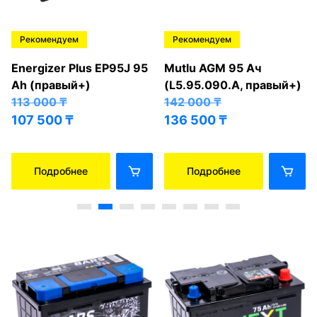
Рекомендуем
Рекомендуем
Energizer Plus EP95J 95
Mutlu AGM 95 Ач
Ah (правый+)
(L5.95.090.A, правый+)
113 000
₸
142 000
₸
107 500
₸
136 500
₸
Подробнее
Подробнее