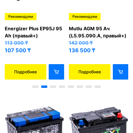
Рекомендуем
Рекомендуем
Energizer Plus EP95J 95
Mutlu AGM 95 Ач
Ah (правый+)
(L5.95.090.A, правый+)
113 000
₸
142 000
₸
107 500
₸
136 500
₸
Подробнее
Подробнее