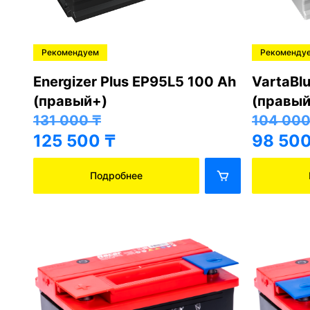
Рекомендуем
Рекоменду
Energizer Plus EP95L5 100 Ah
VartaBl
(правый+)
(правый
131 000
₸
104 00
125 500
₸
98 50
Подробнее