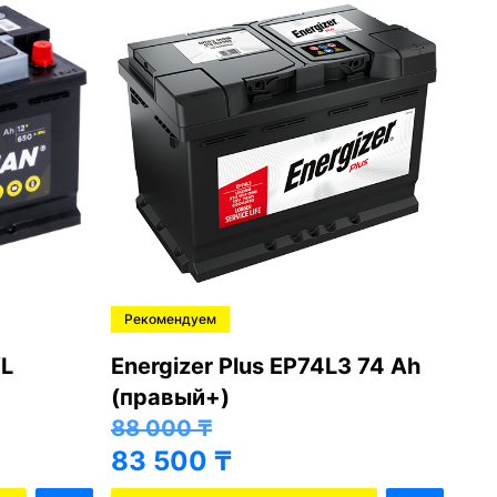
Рекомендуем
Ре
L
Energizer Plus EP74L3 74 Ah
Var
(правый+)
(п
88 000
₸
81
83 500
₸
76