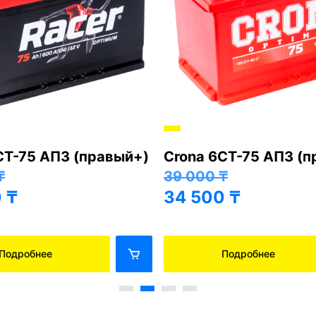
СТ-75 АПЗ (правый+)
Crona 6СТ-75 АПЗ (
₸
39 000
₸
0
₸
34 500
₸
Подробнее
Подробнее