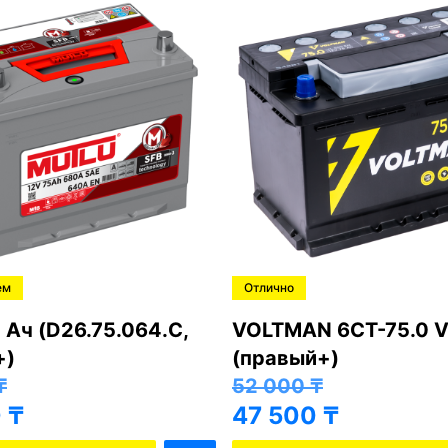
ем
Отлично
 Ач (D26.75.064.C,
VOLTMAN 6CT-75.0 V
+)
(правый+)
₸
52 000
₸
0
₸
47 500
₸