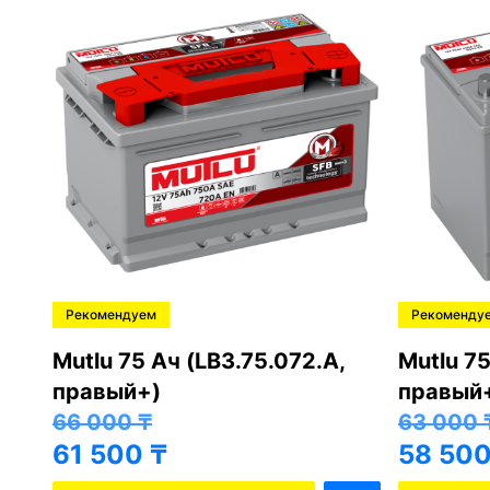
Рекомендуем
Рекоменду
,
Mutlu 75 Ач (LB3.75.072.A,
Mutlu 75
правый+)
правый
66 000
₸
63 000
61 500
₸
58 50