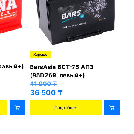
Хорошо
Хо
правый+)
BarsAsia 6СТ-75 АПЗ
Ba
(85D26R, левый+)
(8
41 000
₸
41
36 500
₸
36
Подробнее