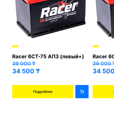
Racer 6СТ-75 АПЗ (левый+)
Racer 6
+)
39 000
₸
39 000
34 500
₸
34 50
Подробнее