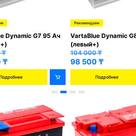
ем
Рекомендуем
ue Dynamic G7 95 Ач
VartaBlue Dynamic G
+)
(левый+)
0
₸
104 000
₸
0
₸
98 500
₸
Подробнее
Подробнее