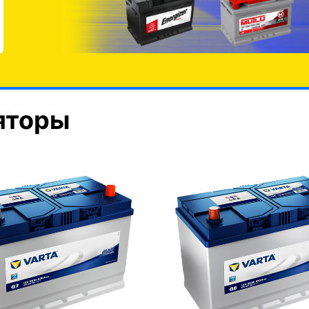
яторы