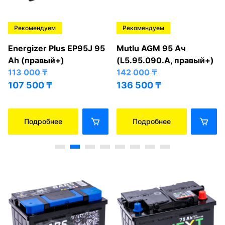
Рекомендуем
Рекомендуем
Energizer Plus EP95J 95
Mutlu AGM 95 Ач
Ah (правый+)
(L5.95.090.A, правый+)
113 000
₸
142 000
₸
107 500
₸
136 500
₸
Подробнее
Подробнее