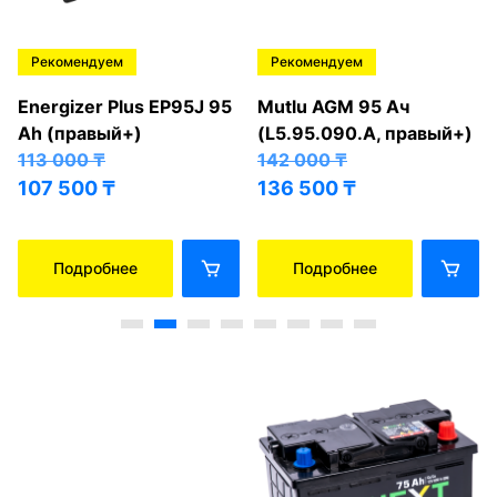
Рекомендуем
Рекомендуем
Energizer Plus EP95J 95
Mutlu AGM 95 Ач
Ah (правый+)
(L5.95.090.A, правый+)
113 000
₸
142 000
₸
107 500
₸
136 500
₸
Подробнее
Подробнее