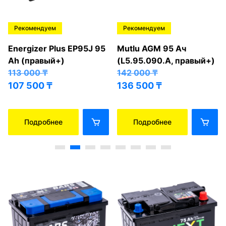
Рекомендуем
Рекомендуем
Energizer Plus EP95J 95
Mutlu AGM 95 Ач
Ah (правый+)
(L5.95.090.A, правый+)
113 000
₸
142 000
₸
107 500
₸
136 500
₸
Подробнее
Подробнее