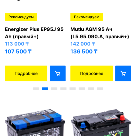
Рекомендуем
Рекомендуем
Energizer Plus EP95J 95
Mutlu AGM 95 Ач
Ah (правый+)
(L5.95.090.A, правый+)
113 000
₸
142 000
₸
107 500
₸
136 500
₸
Подробнее
Подробнее