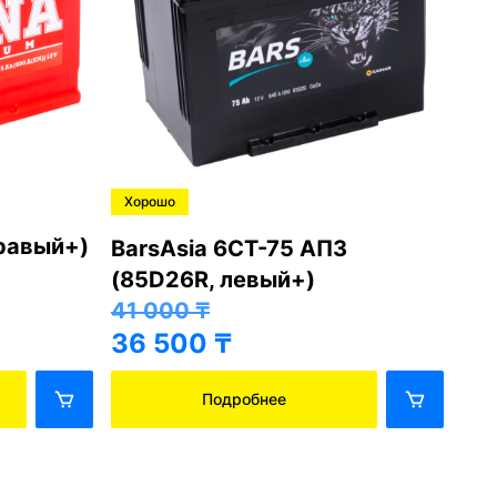
Хорошо
Хо
правый+)
BarsAsia 6СТ-75 АПЗ
Ba
(85D26R, левый+)
(8
41 000
₸
41
36 500
₸
36
Подробнее