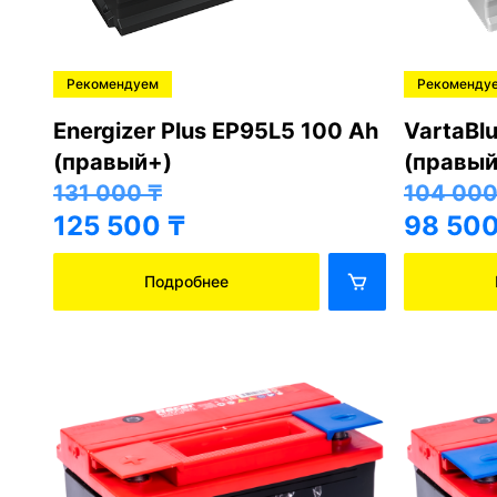
Рекомендуем
Рекоменду
Energizer Plus EP95L5 100 Ah
VartaBl
(правый+)
(правый
131 000
₸
104 00
125 500
₸
98 50
Подробнее