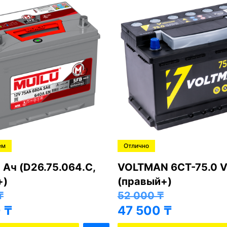
ем
Отлично
 Ач (D26.75.064.C,
VOLTMAN 6CT-75.0 V
+)
(правый+)
₸
52 000
₸
0
₸
47 500
₸