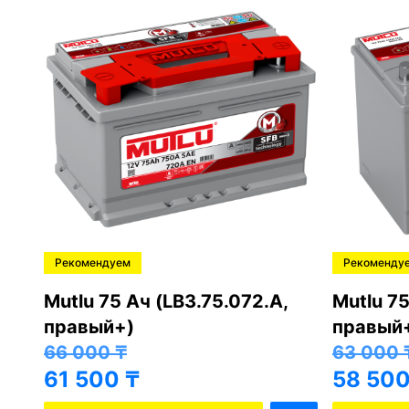
Рекомендуем
Рекоменду
,
Mutlu 75 Ач (LB3.75.072.A,
Mutlu 75
правый+)
правый
66 000
₸
63 000
61 500
₸
58 50