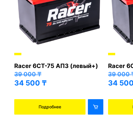
Racer 6СТ-75 АПЗ (левый+)
Racer 6
+)
39 000
₸
39 000
34 500
₸
34 50
Подробнее