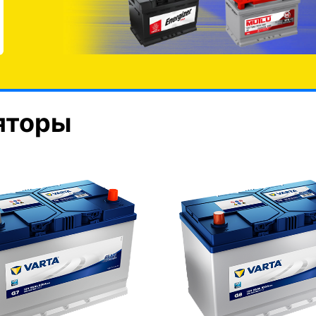
яторы