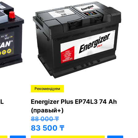
Рекомендуем
Ре
L
Energizer Plus EP74L3 74 Ah
Var
(правый+)
(п
88 000
₸
81
83 500
₸
76