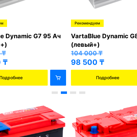
ем
Рекомендуем
ue Dynamic G7 95 Ач
VartaBlue Dynamic G
+)
(левый+)
0
₸
104 000
₸
0
₸
98 500
₸
Подробнее
Подробнее