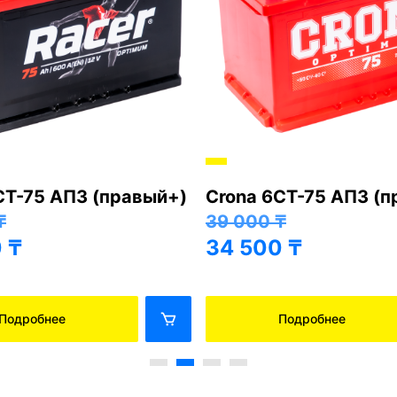
СТ-75 АПЗ (правый+)
Crona 6СТ-75 АПЗ (
₸
39 000
₸
0
₸
34 500
₸
Подробнее
Подробнее