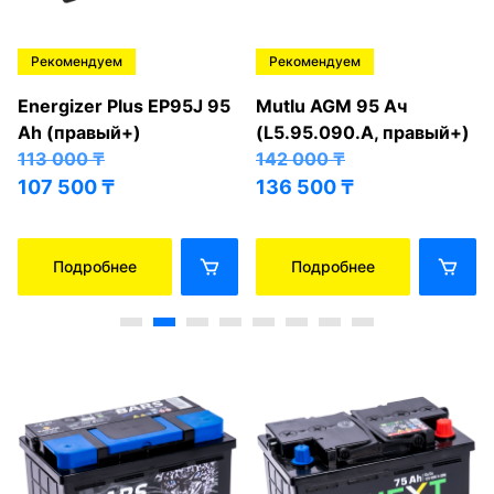
Рекомендуем
Рекомендуем
Energizer Plus EP95J 95
Mutlu AGM 95 Ач
Ah (правый+)
(L5.95.090.A, правый+)
113 000
₸
142 000
₸
107 500
₸
136 500
₸
Подробнее
Подробнее