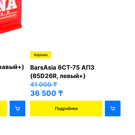
Хорошо
Хо
правый+)
BarsAsia 6СТ-75 АПЗ
Ba
(85D26R, левый+)
(8
41 000
₸
41
36 500
₸
36
Подробнее