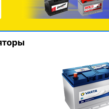
яторы