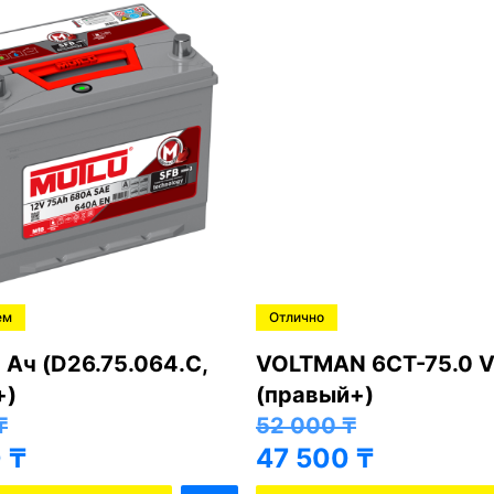
ем
Отлично
 Ач (D26.75.064.C,
VOLTMAN 6CT-75.0 V
+)
(правый+)
₸
52 000
₸
0
₸
47 500
₸