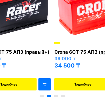
СТ-75 АПЗ (правый+)
Crona 6СТ-75 АПЗ (
₸
39 000
₸
0
₸
34 500
₸
Подробнее
Подробнее