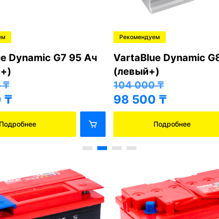
ем
Рекомендуем
ue Dynamic G7 95 Ач
VartaBlue Dynamic G
+)
(левый+)
0
₸
104 000
₸
0
₸
98 500
₸
Подробнее
Подробнее