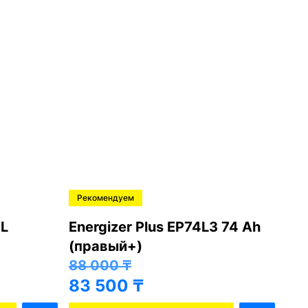
Рекомендуем
Ре
L
Energizer Plus EP74L3 74 Ah
Var
(правый+)
(п
88 000
₸
81
83 500
₸
76