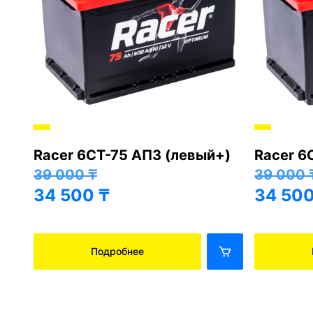
Racer 6СТ-75 АПЗ (левый+)
Racer 6
+)
39 000
₸
39 000
34 500
₸
34 50
Подробнее