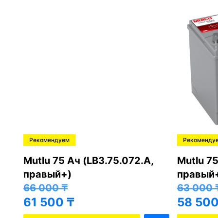
Рекомендуем
Рекоменду
,
Mutlu 75 Ач (LB3.75.072.A,
Mutlu 75
правый+)
правый
66 000
₸
63 000
61 500
₸
58 50